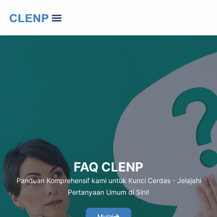
Lewati
Menu
ke
Tentang Kami
Hubungi Kami
Change Language
konten
FAQ CLENP
Panduan Komprehensif kami untuk Kunci Cerdas - Jelajahi
Pertanyaan Umum di Sini!
Mulai